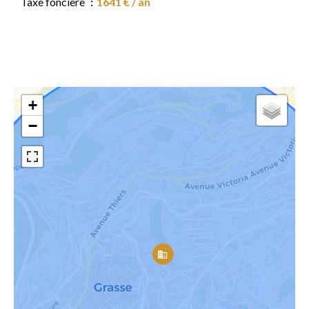
Taxe foncière
1641 € / an
+
−