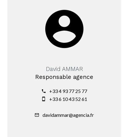
David AMMAR
Responsable agence
+33 4 93 77 25 77
+33 6 10 43 52 61
davidammar@agencia.fr