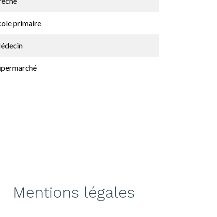
rèche
cole primaire
édecin
upermarché
Mentions légales