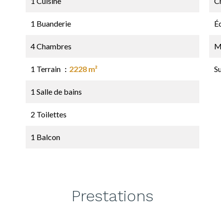
1 Cuisine
C
1 Buanderie
É
4 Chambres
M
1 Terrain
2228 m²
S
1 Salle de bains
2 Toilettes
1 Balcon
Prestations