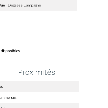
Vue
Dégagée Campagne
 disponibles
Proximités
us
ommerces