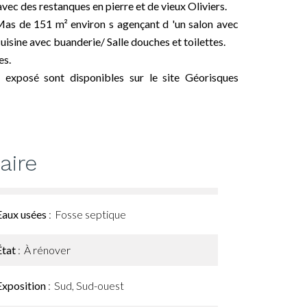
ec des restanques en pierre et de vieux Oliviers.
as de 151 m² environ s agençant d 'un salon avec
uisine avec buanderie/ Salle douches et toilettes.
es.
t exposé sont disponibles sur le site Géorisques
ire
Eaux usées
Fosse septique
État
À rénover
Exposition
Sud, Sud-ouest