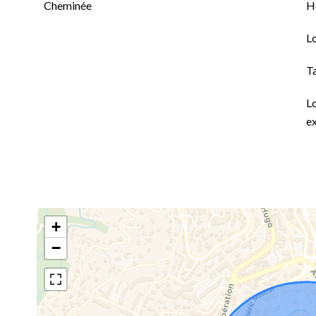
Cheminée
H
L
T
L
ex
+
−