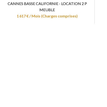
CANNES BASSE CALIFORNIE - LOCATION 2 P
MEUBLE
1 617 € / Mois (Charges comprises)
2 pièces
1 salle de bains
72 m²
on