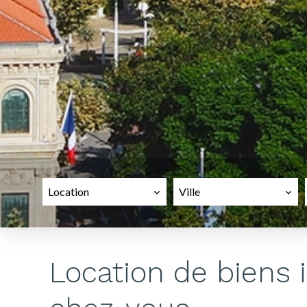
Location
Ville
Location de biens 