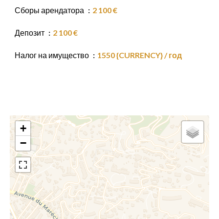
Сборы арендатора
2 100 €
Депозит
2 100 €
Налог на имущество
1550 {CURRENCY} / год
+
−