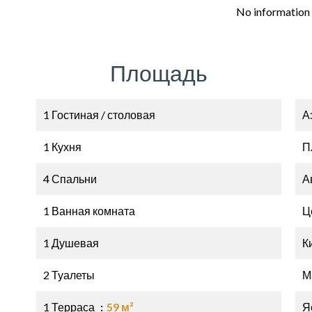
No information 
Площадь
1 Гостиная / столовая
А
1 Кухня
П
4 Спальни
А
1 Ванная комната
Ц
1 Душевая
К
2 Туалеты
М
1 Терраса
59 м²
Я