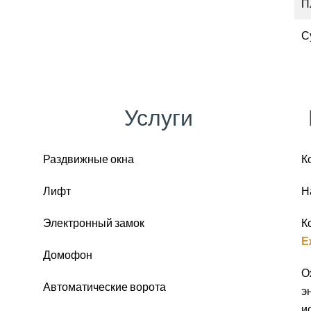
П
С
Услуги
Раздвижные окна
К
Лифт
Н
Электронный замок
К
Е
Домофон
О
Автоматические ворота
э
и