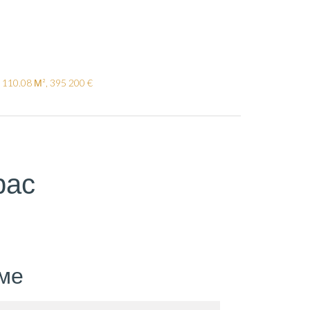
110.08 М², 395 200 €
рас
ме