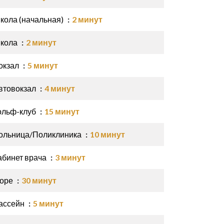
кола (начальная)
2 минут
кола
2 минут
окзал
5 минут
втовокзал
4 минут
ольф-клуб
15 минут
ольница/Поликлиника
10 минут
абинет врача
3 минут
оре
30 минут
ассейн
5 минут