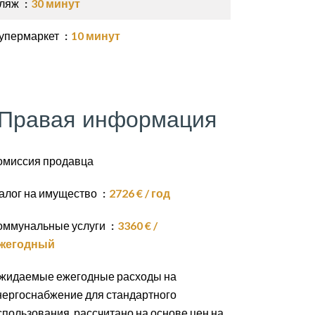
ляж
30 минут
упермаркет
10 минут
Правая информация
омиссия продавца
алог на имущество
2726 € / год
оммунальные услуги
3360 € /
жегодный
жидаемые ежегодные расходы на
нергоснабжение для стандартного
спользования, рассчитано на основе цен на