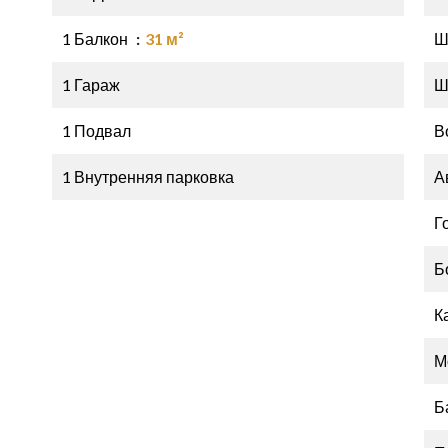
1 Балкон
31 м²
Ш
1 Гараж
Ш
1 Подвал
В
1 Внутренняя парковка
А
Г
Б
К
М
Б