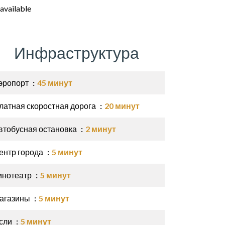
available
Инфраструктура
эропорт
45 минут
латная скоростная дорога
20 минут
втобусная остановка
2 минут
ентр города
5 минут
инотеатр
5 минут
агазины
5 минут
сли
5 минут