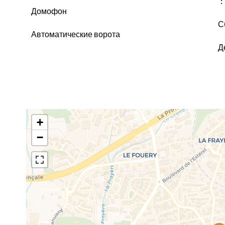
Домофон
С
Автоматические ворота
Д
+
−