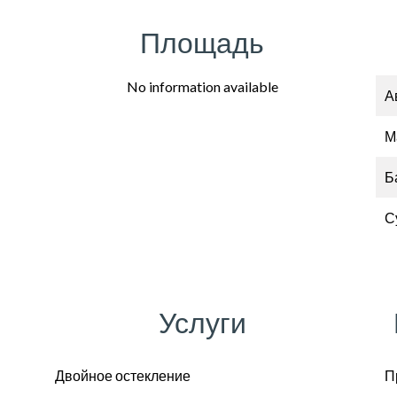
Площадь
No information available
А
М
Б
С
Услуги
Двойное остекление
П