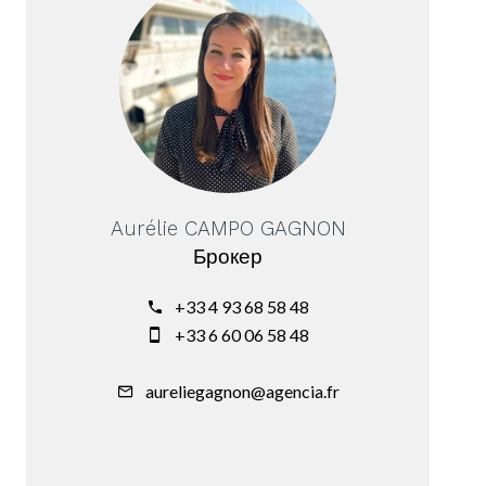
Aurélie CAMPO GAGNON
Брокер
+33 4 93 68 58 48
+33 6 60 06 58 48
aureliegagnon@agencia.fr