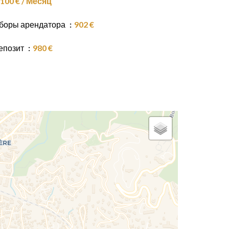
100 € / Месяц
боры арендатора
902 €
епозит
980 €