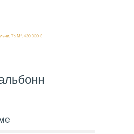
ьни, 76 М², 430 000 €
альбонн
ме