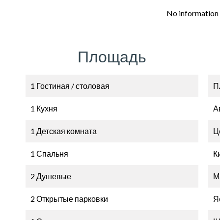
No information 
Площадь
1 Гостиная / столовая
П
1 Кухня
А
1 Детская комната
Ц
1 Спальня
К
2 Душевые
М
2 Открытые парковки
Я