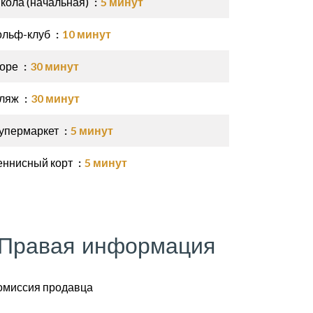
кола (начальная)
5 минут
ольф-клуб
10 минут
оре
30 минут
ляж
30 минут
упермаркет
5 минут
еннисный корт
5 минут
Правая информация
омиссия продавца