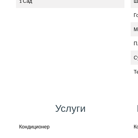
1 Сад
Ш
Г
М
П
С
Т
Услуги
Кондиционер
К