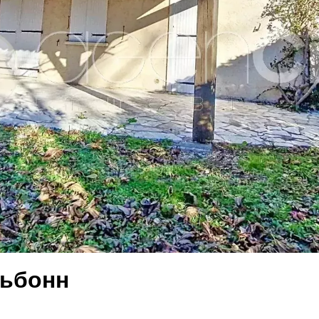
льбонн