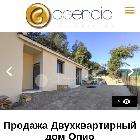
5
Продажа Двухквартирный
дом Опио