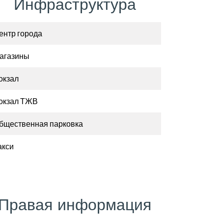
Инфраструктура
ентр города
агазины
окзал
окзал ТЖВ
бщественная парковка
акси
Правая информация