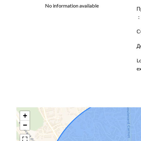
No information available
П
С
Д
L
ex
+
−