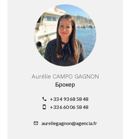
Aurélie CAMPO GAGNON
Брокер
+33 4 93 68 58 48
+33 6 60 06 58 48
aureliegagnon@agencia.fr