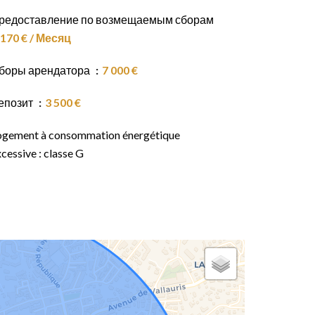
редоставление по возмещаемым сборам
170 € / Месяц
боры арендатора
7 000 €
епозит
3 500 €
ogement à consommation énergétique
cessive : classe G