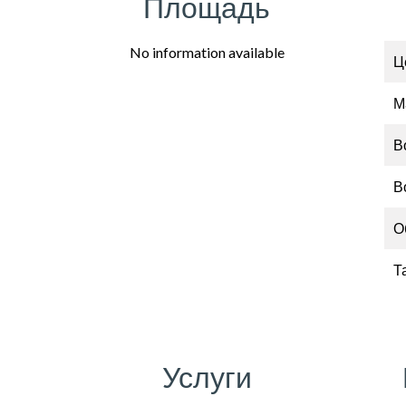
Площадь
No information available
Ц
М
В
В
О
Т
Услуги