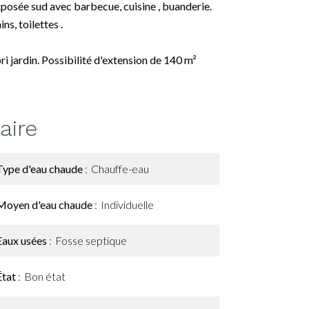
posée sud avec barbecue, cuisine , buanderie.
ns, toilettes .
ri jardin. Possibilité d'extension de 140 m²
ire
Type d'eau chaude
Chauffe-eau
Moyen d'eau chaude
Individuelle
Eaux usées
Fosse septique
État
Bon état