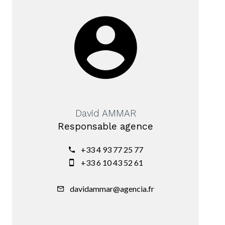
David AMMAR
Responsable agence
+33 4 93 77 25 77
+33 6 10 43 52 61
davidammar@agencia.fr