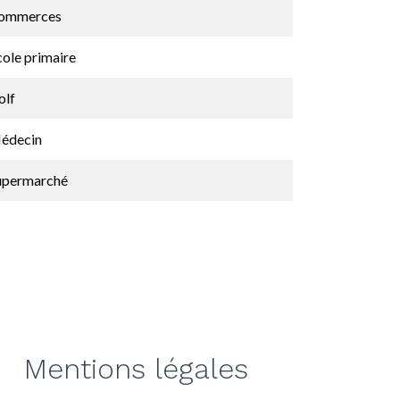
ommerces
cole primaire
olf
édecin
upermarché
Mentions légales