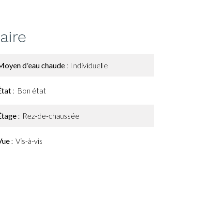
ire
Moyen d'eau chaude
Individuelle
État
Bon état
Étage
Rez-de-chaussée
Vue
Vis-à-vis