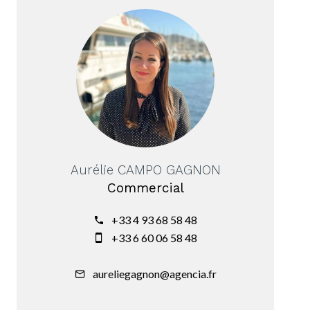
Aurélie CAMPO GAGNON
Commercial
+33 4 93 68 58 48
+33 6 60 06 58 48
aureliegagnon@agencia.fr