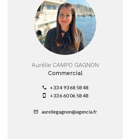
Aurélie CAMPO GAGNON
Commercial
+33 4 93 68 58 48
+33 6 60 06 58 48
aureliegagnon@agencia.fr