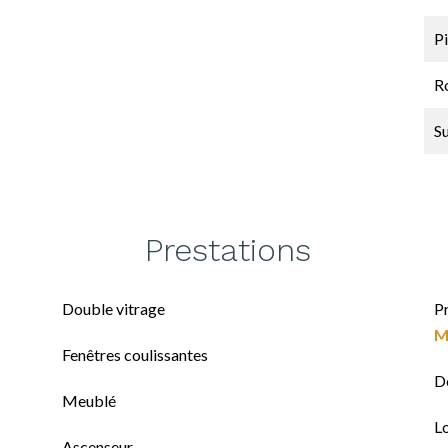
Pi
Ro
S
Prestations
Double vitrage
P
M
Fenêtres coulissantes
D
Meublé
L
Ascenseur