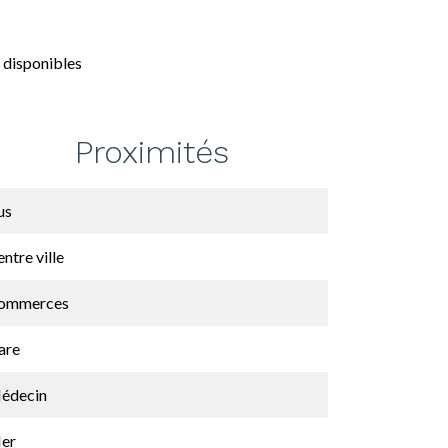
 disponibles
Proximités
us
ntre ville
ommerces
are
édecin
er