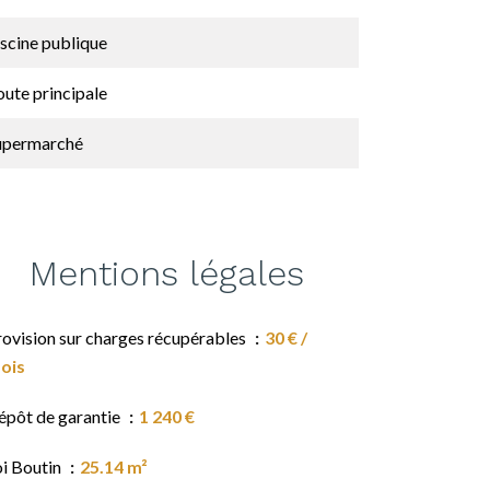
scine publique
ute principale
upermarché
Mentions légales
rovision sur charges récupérables
30 € /
ois
épôt de garantie
1 240 €
oi Boutin
25.14 m²