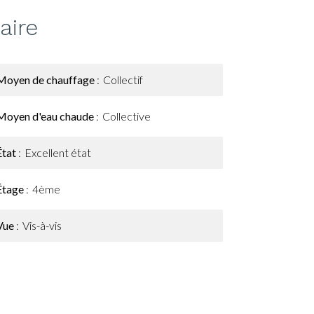
ire
Moyen de chauffage
Collectif
Moyen d'eau chaude
Collective
État
Excellent état
Étage
4ème
Vue
Vis-à-vis