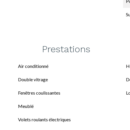
P
S
Prestations
Air conditionné
H
Double vitrage
D
Fenêtres coulissantes
L
Meublé
Volets roulants électriques