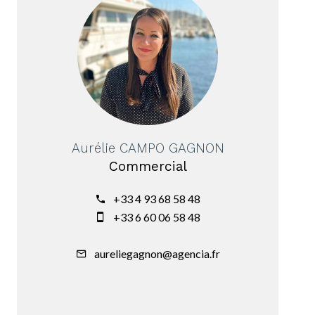
Aurélie CAMPO GAGNON
Commercial
+33 4 93 68 58 48
+33 6 60 06 58 48
aureliegagnon@agencia.fr