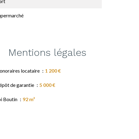
ort
upermarché
Mentions légales
onoraires locataire
1 200 €
épôt de garantie
5 000 €
oi Boutin
92 m²