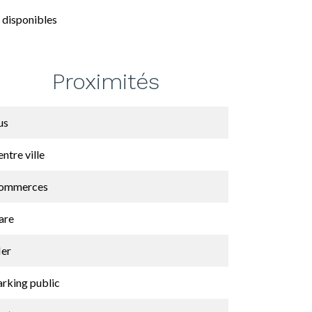
 disponibles
Proximités
us
ntre ville
ommerces
are
er
arking public