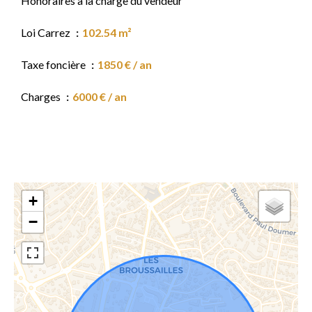
Honoraires à la charge du vendeur
Loi Carrez
102.54 m²
Taxe foncière
1850 € / an
Charges
6000 € / an
+
−