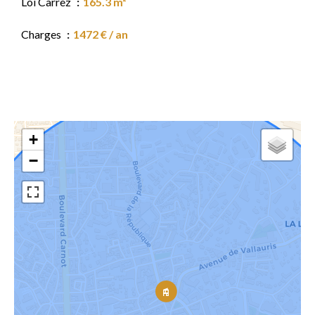
Loi Carrez
165.3 m²
Charges
1472 € / an
+
−